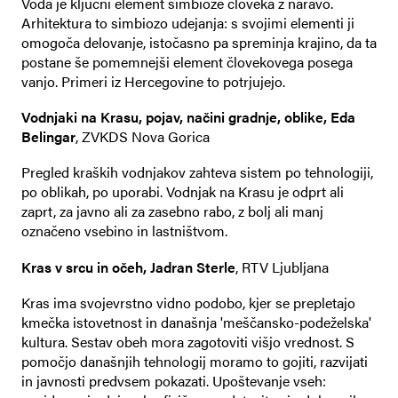
Voda je ključni element simbioze človeka z naravo.
Arhitektura to simbiozo udejanja: s svojimi elementi ji
omogoča delovanje, istočasno pa spreminja krajino, da ta
postane še pomemnejši element človekovega posega
vanjo. Primeri iz Hercegovine to potrjujejo.
Vodnjaki na Krasu, pojav, načini gradnje, oblike, Eda
Belingar
, ZVKDS Nova Gorica
Pregled kraških vodnjakov zahteva sistem po tehnologiji,
po oblikah, po uporabi. Vodnjak na Krasu je odprt ali
zaprt, za javno ali za zasebno rabo, z bolj ali manj
označeno vsebino in lastništvom.
Kras v srcu in očeh, Jadran Sterle
, RTV Ljubljana
Kras ima svojevrstno vidno podobo, kjer se prepletajo
kmečka istovetnost in današnja 'meščansko-podeželska'
kultura. Sestav obeh mora zagotoviti višjo vrednost. S
pomočjo današnjih tehnologij moramo to gojiti, razvijati
in javnosti predvsem pokazati. Upoštevanje vseh: