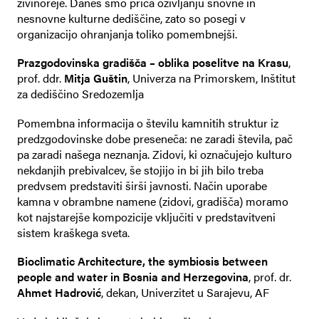
živinoreje. Danes smo priča oživljanju snovne in
nesnovne kulturne dediščine, zato so posegi v
organizacijo ohranjanja toliko pomembnejši.
Prazgodovinska gradišča – oblika poselitve na Krasu
,
prof. ddr.
Mitja Guštin
, Univerza na Primorskem, Inštitut
za dediščino Sredozemlja
Pomembna informacija o številu kamnitih struktur iz
predzgodovinske dobe preseneča: ne zaradi števila, pač
pa zaradi našega neznanja. Zidovi, ki označujejo kulturo
nekdanjih prebivalcev, še stojijo in bi jih bilo treba
predvsem predstaviti širši javnosti. Način uporabe
kamna v obrambne namene (zidovi, gradišča) moramo
kot najstarejše kompozicije vključiti v predstavitveni
sistem kraškega sveta.
Bioclimatic Architecture, the symbiosis between
people and water in Bosnia and Herzegovina
, prof. dr.
Ahmet Hadrović
, dekan, Univerzitet u Sarajevu, AF