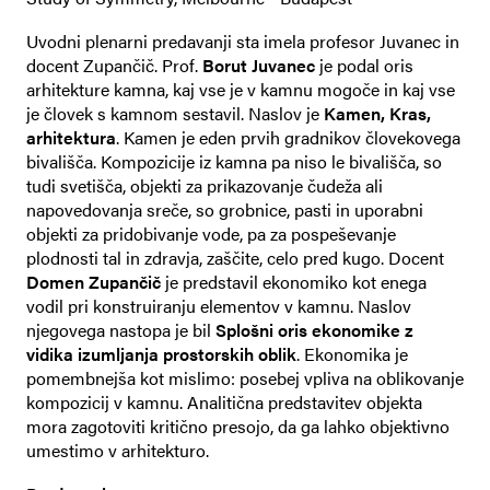
Uvodni plenarni predavanji sta imela profesor Juvanec in
docent Zupančič. Prof.
Borut Juvanec
je podal oris
arhitekture kamna, kaj vse je v kamnu mogoče in kaj vse
je človek s kamnom sestavil. Naslov je
Kamen, Kras,
arhitektura
. Kamen je eden prvih gradnikov človekovega
bivališča. Kompozicije iz kamna pa niso le bivališča, so
tudi svetišča, objekti za prikazovanje čudeža ali
napovedovanja sreče, so grobnice, pasti in uporabni
objekti za pridobivanje vode, pa za pospeševanje
plodnosti tal in zdravja, zaščite, celo pred kugo. Docent
Domen Zupančič
je predstavil ekonomiko kot enega
vodil pri konstruiranju elementov v kamnu. Naslov
njegovega nastopa je bil
Splošni oris ekonomike z
vidika izumljanja prostorskih oblik
. Ekonomika je
pomembnejša kot mislimo: posebej vpliva na oblikovanje
kompozicij v kamnu. Analitična predstavitev objekta
mora zagotoviti kritično presojo, da ga lahko objektivno
umestimo v arhitekturo.