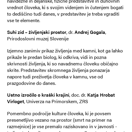
navidezne in dejanske, fizične predstavitve in duhovnih
vrednot človeka, ki s svojim videnjem in čutenjem bogati
to dediščino tudi danes, v predstavitev je treba vgraditi
vse te elemente.
Suhi zid – življenjski prostor
, dr.
Andrej Gogala
,
Prirodoslovni muzej Slovenije
Izjemno zanimiv prikaz življenja med kamni, kot ga lahko
prikaže le predan biolog, ki odkriva, vidi in pozna
skrivnosti življenja, ki so navadnemu človeku običajno
skrite. Predstavitev skromnega življenja ponazarja
napore tudi preživetja človeka v kamnu, vse od
prazgodovine do danes.
Ustno izročilo o kraški krajini
, doc. dr.
Katja Hrobat
Virloget
, Univerza na Primorskem, ZRS
Pomembno področje kulture človeka, ki je povsem
presenetljivo vezano na prostor (smrt na primer na
razmejnice) je vse premalo raziskovano in v javnosti -