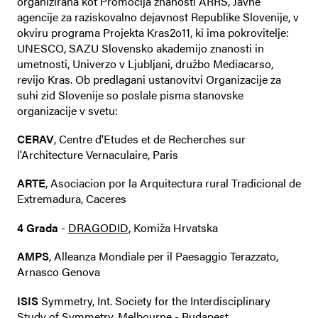
organizirana kot Promocija znanosti ARRS, Javne
agencije za raziskovalno dejavnost Republike Slovenije, v
okviru programa Projekta Kras2o11, ki ima pokrovitelje:
UNESCO, SAZU Slovensko akademijo znanosti in
umetnosti, Univerzo v Ljubljani, družbo Mediacarso,
revijo Kras. Ob predlagani ustanovitvi Organizacije za
suhi zid Slovenije so poslale pisma stanovske
organizacije v svetu:
CERAV
, Centre d'Etudes et de Recherches sur
l'Architecture Vernaculaire, Paris
ARTE
, Asociacion por la Arquitectura rural Tradicional de
Extremadura, Caceres
4 Grada
-
DRAGODID
, Komiža Hrvatska
AMPS
, Alleanza Mondiale per il Paesaggio Terazzato,
Arnasco Genova
ISIS
Symmetry, Int. Society for the Interdisciplinary
Study of Symmetry, Melbourne - Budapest