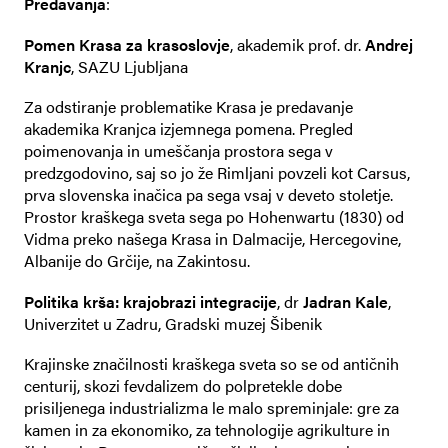
Predavanja
:
Pomen Krasa za krasoslovje
, akademik prof. dr.
Andrej
Kranjc
, SAZU Ljubljana
Za odstiranje problematike Krasa je predavanje
akademika Kranjca izjemnega pomena. Pregled
poimenovanja in umeščanja prostora sega v
predzgodovino, saj so jo že Rimljani povzeli kot Carsus,
prva slovenska inačica pa sega vsaj v deveto stoletje.
Prostor kraškega sveta sega po Hohenwartu (1830) od
Vidma preko našega Krasa in Dalmacije, Hercegovine,
Albanije do Grčije, na Zakintosu.
Politika krša: krajobrazi integracije
, dr
Jadran Kale
,
Univerzitet u Zadru, Gradski muzej Šibenik
Krajinske značilnosti kraškega sveta so se od antičnih
centurij, skozi fevdalizem do polpretekle dobe
prisiljenega industrializma le malo spreminjale: gre za
kamen in za ekonomiko, za tehnologije agrikulture in