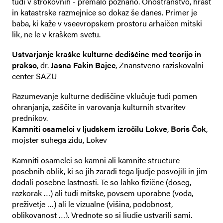
tudi v strokovnih - premalo poznano. Onostranstvo, hrast
in katastrske razmejnice so dokaz še danes. Primer je
baba, ki kaže v vseevropskem prostoru arhaičen mitski
lik, ne le v kraškem svetu.
Ustvarjanje kraške kulturne dediščine med teorijo in
prakso
, dr.
Jasna Fakin Bajec
, Znanstveno raziskovalni
center SAZU
Razumevanje kulturne dediščine vklučuje tudi pomen
ohranjanja, zaščite in varovanja kulturnih stvaritev
prednikov.
Kamniti osamelci v ljudskem izročilu Lokve
,
Boris Čok
,
mojster suhega zidu, Lokev
Kamniti osamelci so kamni ali kamnite structure
posebnih oblik, ki so jih zaradi tega ljudje posvojili in jim
dodali posebne lastnosti. Te so lahko fizične (doseg,
razkorak …) ali tudi mitske, povsem uporabne (voda,
preživetje …) ali le vizualne (višina, podobnost,
oblikovanost …). Vrednote so si ljudje ustvarili sami,